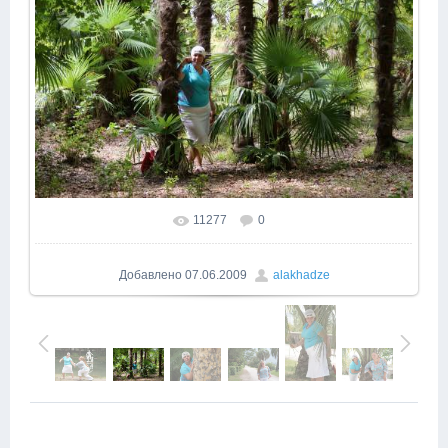
11277
0
В реальном размере
1000x669
/ 730.9Kb
Добавлено
07.06.2009
alakhadze