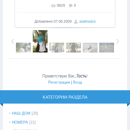
9829
0
В реальном размере
669x1000
/ 378.3Kb
Добавлено
07.06.2009
alakhadze
Приветствую Вас
,
Гость
!
Регистрация
|
Вход
КАТЕГОРИИ РАЗДЕЛА
НАШ ДОМ
[20]
НОМЕРА
[21]