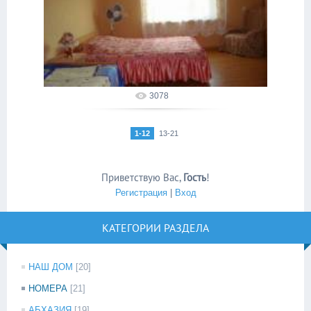
06.04.2015
alakhadze
3078
1-12
13-21
Приветствую Вас
,
Гость
!
Регистрация
|
Вход
КАТЕГОРИИ РАЗДЕЛА
НАШ ДОМ
[20]
НОМЕРА
[21]
АБХАЗИЯ
[19]