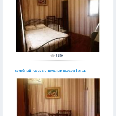
02.05.2015
alakhadze
3159
семейный номер с отдельным входом 1 этаж
02.05.2015
alakhadze