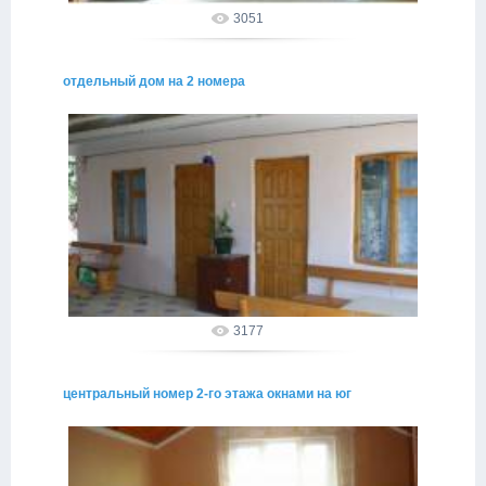
3051
отдельный дом на 2 номера
06.04.2015
Окнами на юг, с отдельными входами. Вход со двора под
навесом. Размещение 3-х местное (2 + доп. место)
alakhadze
3177
центральный номер 2-го этажа окнами на юг