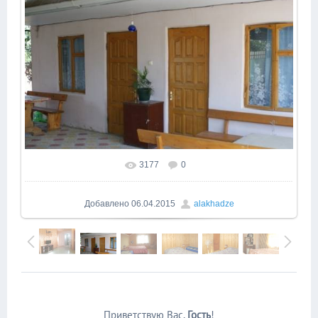
3177
0
В реальном размере
724x422
/ 135.5Kb
Добавлено
06.04.2015
alakhadze
Приветствую Вас
,
Гость
!