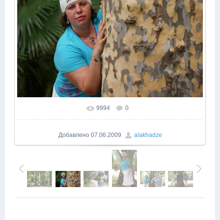
9994
0
В реальном размере
1000x669
/ 402.9Kb
Добавлено
07.06.2009
alakhadze