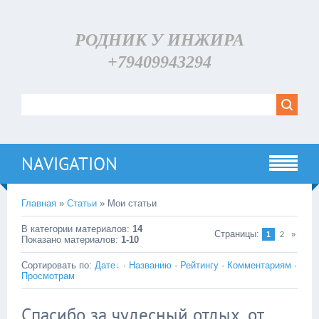
РОДНИК У ИНЖИРА
+79409943294
NAVIGATION
Главная
»
Статьи
» Мои статьи
В категории материалов
:
14
Страницы
:
1
2
»
Показано материалов
:
1-10
Сортировать по
:
Дате
·
Названию
·
Рейтингу
·
Комментариям
·
Просмотрам
Спасибо за чудесный отдых, от