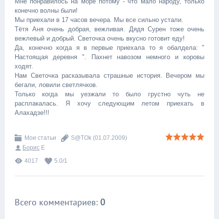
Мне понравилось на море потому - что мало народу, только
конечно волны были!
Мы приехали в 17 часов вечера. Мы все сильно устали.
Тётя Аня очень добрая, вежливая. Дядя Сурен тоже очень
вежлевый и добрый. Светочка очень вкусно готовит еду!
Да, конечно когда я в первые приехала то я обалдела: "
Настоящая деревня ". Пахнет навозом немного и коровы
ходят.
Нам Светочка расказывала страшные история. Вечером мы
бегали, ловили светлячков.
Только когда мы уезжали то было грустно чуть не
расплакалась. Я хочу следующим летом приехать в
Алахадзе!!!
Мои статьи
S@TOk
(01.07.2009)
Борис
E
4017
5.0
/
1
Всего комментариев
:
0