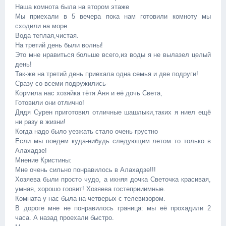
Наша комнота была на втором этаже
Мы приехали в 5 вечера пока нам готовили комноту мы
сходили на море.
Вода теплая,чистая.
На третий день были волны!
Это мне нравиться больше всего,из воды я не вылазел целый
день!
Так-же на третий день приехала одна семья и две подруги!
Сразу со всеми подружились-
Кормила нас хозяйка тётя Аня и её дочь Света,
Готовили они отлично!
Дядя Сурен приготовил отличные шашлыки,таких я ниел ещё
ни разу в жизни!
Когда надо было уезжать стало очень грустно
Если мы поедем куда-нибудь следующим летом то только в
Алахадзе!
Мнение Кристины:
Мне очень сильно понравилось в Алахадзе!!!
Хозяева были просто чудо, а ихняя дочка Светочка красивая,
умная, хорошо гоовит! Хозяева гостеприиимные.
Комната у нас была на четверых с телевизором.
В дороге мне не понравилось граница: мы её прохадили 2
часа. А назад проехали быстро.