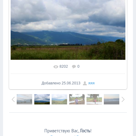
8202
0
В реальном размере
1600x1066
/ 123.5Kb
Добавлено
25.06.2013
яяя
Приветствую Вас
,
Гость
!