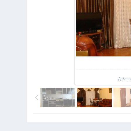
В реа
Добавл