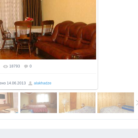
18793
0
льном размере
1600x900
/ 181.8Kb
ено
14.06.2013
alakhadze