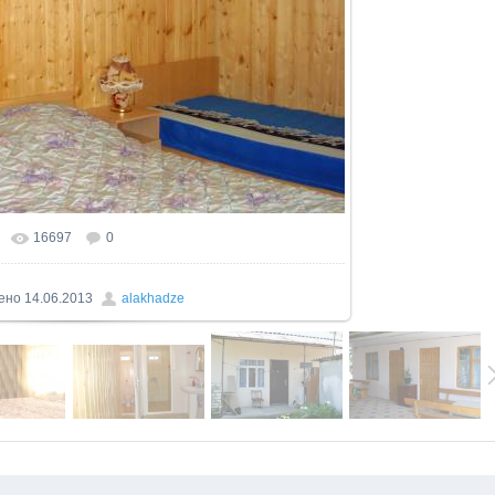
16697
0
льном размере
1600x900
/ 160.4Kb
ено
14.06.2013
alakhadze