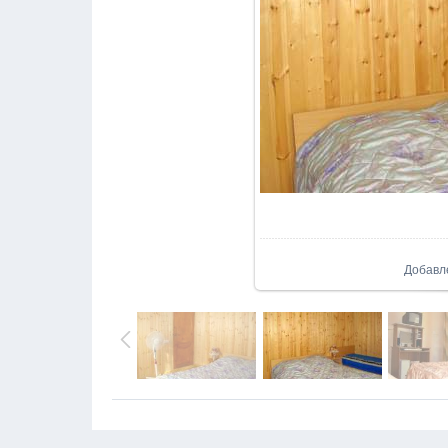
В реа
Добавл