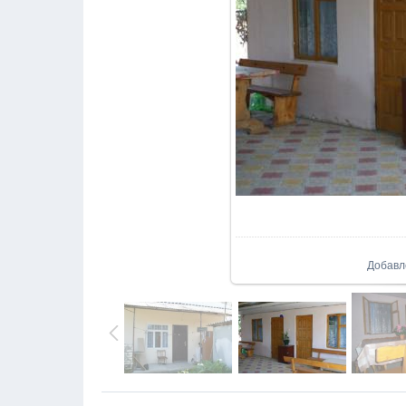
В реа
Добавл