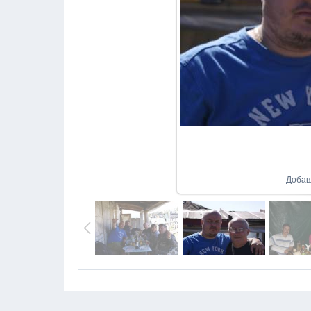
В реал
Добав