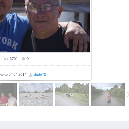
3701
0
ьном размере
1600x1071
/ 105.2Kb
лено
04.04.2014
dude72