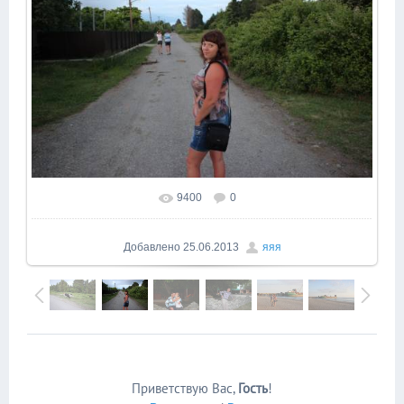
9400
0
В реальном размере
1600x1066
/ 208.5Kb
Добавлено
25.06.2013
яяя
Приветствую Вас
,
Гость
!