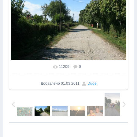
11209
0
В реальном размере
1600x1064
/ 234.6Kb
Добавлено
01.03.2011
Dude