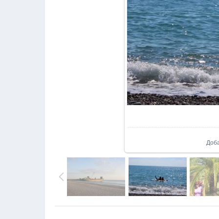
В реал
Доб