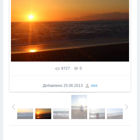
8727
0
В реальном размере
1600x1066
/ 105.8Kb
Добавлено
25.06.2013
яяя