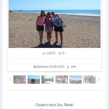
11072
0
В реальном размере
1600x1066
/ 221.4Kb
Добавлено
25.06.2013
яяя
Приветствую Вас
,
Гость
!