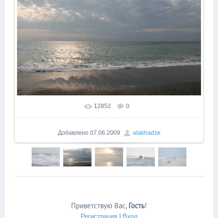
12852
0
В реальном размере
1936x1288
/ 1140.4Kb
Добавлено
07.06.2009
alakhadze
Приветствую Вас
,
Гость
!
Регистрация
|
Вход