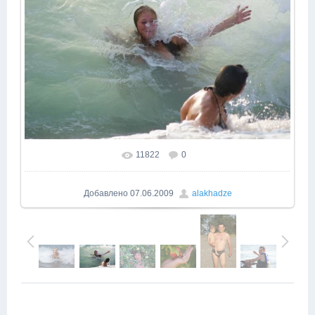
11822
0
В реальном размере
1000x669
/ 331.7Kb
Добавлено
07.06.2009
alakhadze