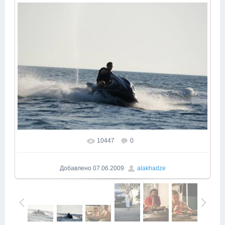
10447
0
В реальном размере
1000x669
/ 260.6Kb
Добавлено
07.06.2009
alakhadze