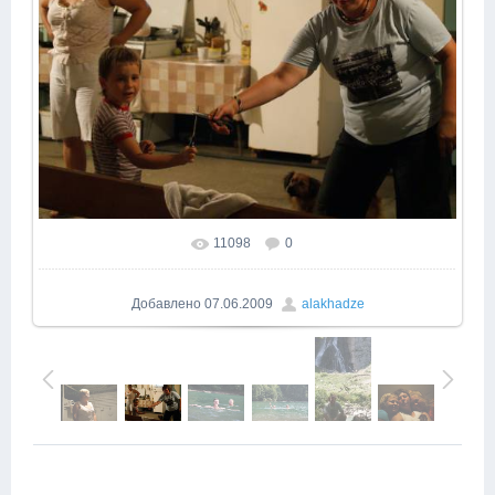
11098
0
В реальном размере
1000x669
/ 358.6Kb
Добавлено
07.06.2009
alakhadze