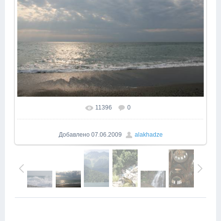
11396
0
В реальном размере
800x532
/ 218.8Kb
Добавлено
07.06.2009
alakhadze